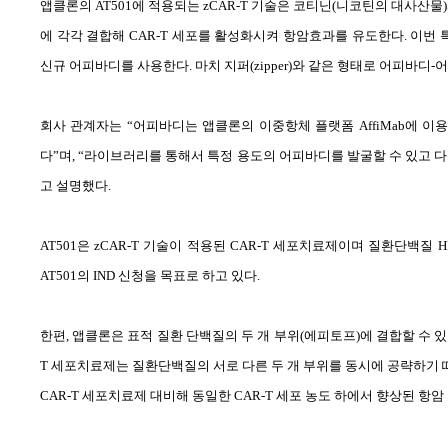
앱클론의
AT501
에 적용되는
zCAR-T
기술은 코티닌
(
니코틴의 대사산물
)
에 각각 결합해
CAR-T
세포를 활성화시켜 항암효과를 유도한다
.
이번 
신규 어피바디를 사용한다
.
마치 지퍼
(zipper)
와 같은 형태로 어피바디
-
어
회사 관계자는
“
어피바디는 앱클론의 이중항체 플랫폼
AffiMab
에 이
다
”
며
, “
라이브러리를 통해서 특정 용도의 어피바디를 발굴할 수 있고 다
고 설명했다
.
AT501
은
zCAR-T
기술이 적용된
CAR-T
세포치료제이며 질환단백질
H
AT501
의
IND
신청을 목표로 하고 있다
.
한편
,
앱클론은 표적 질환 단백질의 두 개 부위
(
에피토프
)
에 결합할 수 
T
세포치료제는 질환단백질의 서로 다른 두 개 부위를 동시에 공략하기 
CAR-T
세포치료제 대비해 동일한
CAR-T
세포 농도 하에서 향상된 항암