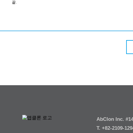
끝
.
AbClon Inc. #14
T. +82-2109-12