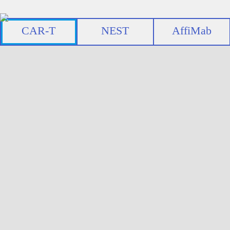
CAR-T
NEST
AffiMab