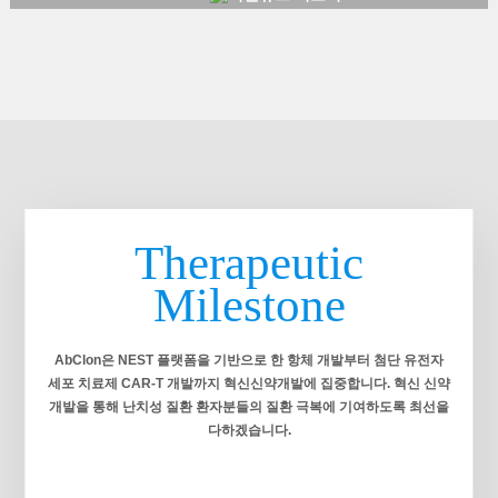
력기관과 인비보(in vivo) 카티로도
찰 - 유방암 타깃 고형암 zCAR-
이번 상하이 출장의 소회와 핵심 사업
임을 바꾸고 있는 'CAR-T(카티) 치료
개발 중 앱클론(대표이사 이종서)은
T(AT501) 및 차세대 인비보 카티 임
들의 진행 현황을 직접 보고해 드립니
제'는 환자의 면역세포를 유전적으로
2일, 재발·불응성 혈액암 환자를 대상
상 베이스캠프 확보 앱클론(대표이
다.1. 푸싱제약(Fosun Pharma) 글로
강화해 암세포를 저격하는 맞춤형 치
으로 진행 중인 CAR-T(키메라 항원
사 이종서)이 튀르키예 파트너사인
벌 포럼 참석 및 HLX22 상업화 모멘
료제다. 암세포 표면의 특정 단백질을
수용체 T세포) 치료제인 네스페셀
TCT 헬스테크놀로지(TCT Health
텀 확인저는 지난 7월 27일, 상하이
인식해 추적하는데, 이번 기술의 표적
(AT101)의 임상 2상 대상자 등록을
Technologies, 이하 TCT)와 기존 혈
샹그릴라 호텔에서 열린 '푸싱제약 글
이 바로 'CD30' 단백질이다. 최근 앱
최종 완료하였다고 3일 밝혔다. 회사
액암 치료제를 넘어 차세대 고형암 파
로벌 BD & 파트너십 포럼(Fosun
클론이 국내 임상2상 대상자 모집을
측은 이번 환자 모집 완료에 대해 국
이프라인까지 포괄하는 전방위적 공
Pharma Global BD & Partnership
마치고 이달 내 투약 완료를 기대하는
내 및 해외 조기 상업화를 향한 가장
동 개발 업무협약(MOU)을 지난 25일
Forum)'에 공식 초청받아 참석했습
AT101은 CD19를 타겟으로 한다. 이
중요한 마일스톤을 달성한 것이라고
체결했다고 29일 밝혔다. 앱클론 이
니다. 당사의 기술이전 파트너사인 헨
번에 등록된 특허는 호지킨 림프종을
설명했다. AT101은 글로벌 CAR-T
종서 대표이사가 튀르키예 이스탄불
리우스(Henlius)는 푸싱제약그룹의
비롯한 악성 림프종 환자의 암세포 표
치료제들이 공통으로 사용하는
에 위치한 TCT 본사를 직접 방문해
Therapeutic
핵심 항체 신약 자회사입니다.이번 포
면에서 뚜렷하게 과발현되는 'CD30'
FMC63 항체 대신, 앱클론이 독자 개
차세대 세포치료제 공동 개발을 위한
럼에서 가장 고무적이었던 점은, 당사
단백질을 정밀 타격하는 신규 항체 및
발한 핵심 항체인 h1218를 적용해 차
MOU를 체한 것이다. 이번 협약의 핵
Milestone
의 HLX22가 단순히 헨리우스 차원이
이를 적용한 차세대 CAR-T 치료 기
별화된 메커니즘을 자랑한다. 앞서 발
심은 앱클론이 지난 25년 3월 기술이
아닌, 푸싱제약그룹 전체를 대표하는
술에 관한 것이다. CD30은 정상 세포
표된 임상 2상 중간결과에서 AT101
전(L/O)한 CD19 타깃 혈액암 카티
'핵심 사업화 추진 물질'로 전 세계 파
에서는 발현율이 극히 낮아, 이를 표
은 객관적반응률(ORR) 94%, 암세포
(CAR-T) 치료제 'AT101'의 튀르키예
트너사들 앞에서 당당히 소개되었다
적으로 삼으면 정상 세포의 손상은 최
AbClon은 NEST 플랫폼을 기반으로 한 항체 개발부터 첨단 유전자
가 완전히 사라지는 완전관해율(CR)
현지 임상을 가속화하는 데 있다.
는 사실입니다.현장에서 만난 헨리우
소화하면서 암세포만 선택적으로 강
세포 치료제
CAR-T 개발까지 혁신신약개발에 집중합니다. 혁신 신약
68%라는 경이로운 수치를 기록하며
AT101의 국내 임상 2상 환자 모집 막
스의 사업최고개발책임자(CBO) 핑
력하게 파괴하는 이상적인 맞춤형 치
개발을 통해 난치성
질환 환자분들의 질환 극복에 기여하도록 최선을
혈액암치료제 시장의 이목을 집중시
바지 단계에 있는 앱클론은, TCT와
차오(Ping Cao)는 저에게 HLX22의
료가 가능하다. 이번 미국 특허 획득
켰다. 미국과 호주 등 전세계 주요 국
다하겠습니다.
함께 튀르키예 임상 소요 기간을 최소
임상 진행 과정과 상업화 성공에 대한
이 글로벌 바이오 업계의 집중 조명을
가 특허를 확보한 앱클론은 식품의약
화하기로 합의했다. 이를 통해 당초
확고한 자신감을 내비쳤으며, 당사와
받는 핵심 이유는 앱클론이 발굴한 항
품안전처로부터 '개발단계 희귀의약
예상보다 훨씬 앞당겨 튀르키예 혈액
다각적이고 추가적인 사업 협력을 모
체의 '독창적 차별성'에 있다. 해당 항
품' 및 '글로벌 혁신제품 신속심사
암 환자들에게 생명을 구하는 혁신 치