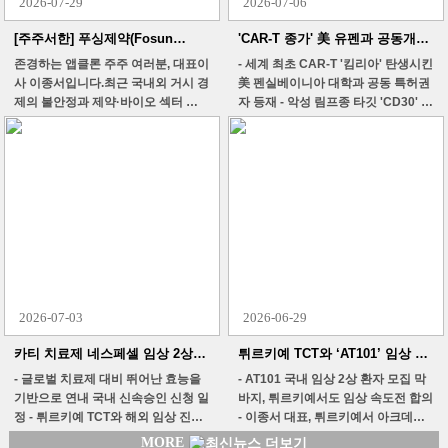
2026-07-29
2026-07-06
[주주서한] 푸싱제약(Fosun
'CAR-T 종가' 美 유펜과 공동개발
Pharma) 글로벌 포럼 참석 소회
‘CD30 CAR-T’ 미국 특허 전격 획
존경하는 앱클론 주주 여러분, 대표이
- 세계 최초 CAR-T '킴리아' 탄생시킨
득
사 이종서입니다.최근 국내외 거시 경
美 펜실베이니아 대학과 공동 특허권
제의 불안정과 제약·바이오 섹터 전
자 등재 - 악성 림프종 타깃 'CD30' 정
반에 불어닥친 극심한 투자 심리 위축
밀 타격… 기존 치료제 내성 극복하는
으로 인해, 당사의 주가 역시 큰 폭의
신규 에피토프 발굴 앱클론(대표이
하락을 겪고 있습니다. 회사의 본질적
사 이종서)은 세계적인 CAR-T(키메
가치와 무관하게 연일 이어지는 주가
라 항원 수용체 T세포) 연구의 메카인
하락으로 인해 주주 여러분께서 겪고
미국 펜실베이니아 대학교(UPenn,
계실 고통과 상실감에 대해 대표이사
이하 유펜)와의 공동연구를 통해 개
로서 무거운 책임감과 깊은 위로의 말
발한 'CD30 표적 CAR-T 치료제 관
씀을 올립니다.다시 한번 분명히 말씀
련 핵심 기술'이 최근 미국 특허청
드립니다. 현재의 주가 하락은 당사
(USPTO)으로부터 최종 특허 등록을
내부의 악재나 파이프라인의 펀더멘
받았다고 6일 밝혔다. 특히, 이번 특
털 훼손과는 전혀 무관한 외부 수급
허는 세계 최초의 CAR-T 치료제 '킴
2026-07-03
2026-06-29
현상입니다. 회사의 심장인 연구개발
리아(Kymriah)'를 탄생시키며 이 분
과 사업화 시계는 그 어느 때보다 빠
야 최고의 권위를 자랑하는 유펜과 공
카티 치료제 네스페셀 임상 2상
튀르키예 TCT와 ‘AT101’ 임상 가
르고 강력하게 돌아가고 있습니다.이
동 연구를 거쳐 '공동 특허권자'로 당
대상자 모집 최종완료
속화 및 차세대 카티 협력키로
- 글로벌 치료제 대비 뛰어난 효능을
- AT101 국내 임상 2상 환자 모집 막
를 증명하듯, 저는 어제 중국 상하이
당히 이름을 올렸다는 점에서, 그 기
기반으로 연내 국내 신속승인 신청 일
바지, 튀르키예서도 임상 속도전 합의
에서 글로벌 파트너사와 매우 의미 있
술적 완성도와 대외적 신뢰도를 글로
정 - 튀르키예 TCT와 해외 임상 진행
- 이종서 대표, 튀르키예서 아크데니
는 성과를 확인하고 돌아왔습니다. 주
벌 최고 수준으로 공식 인정받은 성과
및 GC녹십자·스트라이크파마등 협
즈 대학서 CAR-T 제조 시설 현장 시
MORE
주 여러분의 불안감을 덜어드리고자,
로 평가된다. 최근 암 치료의 패러다