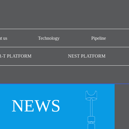
t us
Technology
Pipeline
개요
CAR-T platform
AT101
R-T PLATFORM
NEST PLATFORM
-T GMP
NEST platform
AT501
AC101
AffiMab platform
기관
AM201
AM105
NEWS
AM109