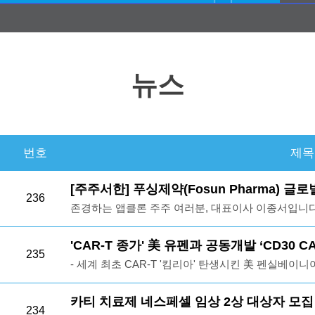
뉴스
번호
제목
[주주서한] 푸싱제약(Fosun Pharma) 글
236
존경하는 앱클론 주주 여러분, 대표이사 이종서입니다
제약·바이오 섹터 전반에 불어닥친 극심한 투자 심리 
폭의 하락을 겪고 있습니다. 회사의 본질적 가치와 
'CAR-T 종가' 美 유펜과 공동개발 ‘CD30 C
235
인해 주주 여러분께서 겪고 계실 고통과 상실감에 대
- 세계 최초 CAR-T '킴리아' 탄생시킨 美 펜실베이니아 
은 위로의 말씀을 올립니다.다시 한번 분명히 말씀드
림프종 타깃 'CD30' 정밀 타격… 기존 치료제 내성 극복
의 악재나 파이프라인의 펀더멘털 훼손과는 전혀 무관
(대표이사 이종서)은 세계적인 CAR-T(키메라 항원 
카티 치료제 네스페셀 임상 2상 대상자 모
장인 연구개발과 사업화 시계는 그 어느 때보다 빠르
234
실베이니아 대학교(UPenn, 이하 유펜)와의 공동연구를 