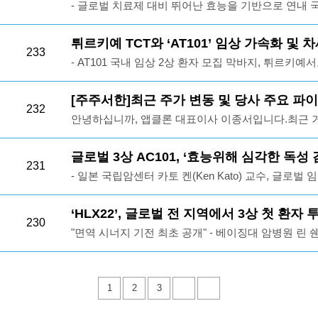
- 글로벌 치료제 대비 뛰어난 효능을 기반으로 연내 국내 신
증명하듯, 저는 어제 중국 상하이에서 글로벌 파트너
료제 관련 핵심 기술'이 최근 미국 특허청(USPTO)
TCT와 해외 임상 진행 및 GC녹십자·스트라이크파마등 
돌아왔습니다. 주주 여러분의 불안감을 덜어드리고자,
일 밝혔다. 특히, 이번 특허는 세계 최초의 CAR-T 치료제 '킴리아(Kymriah)'를 탄생시키며
도 개발 중 앱클론(대표이사 이종서)은 2일, 재발·불응성 혈액암 환자를 대상으로 진행 중
튀르키예 TCT와 ‘AT101’ 임상 가속화 및
업들의 진행 현황을 직접 보고해 드립니다.1. 푸싱제약(F
이 분야 최고의 권위를 자랑하는 유펜과 공동 연구를 
233
인 CAR-T(키메라 항원 수용체 T세포) 치료제인 네스페
및 HLX22 상업화 모멘텀 확인저는 지난 7월 27일,
- AT101 국내 임상 2상 환자 모집 막바지, 튀르키예서도 임상 속도
올렸다는 점에서, 그 기술적 완성도와 대외적 신뢰도
을 최종 완료하였다고 3일 밝혔다. 회사 측은 이번 환자 모집 완료에 대해 국내 및 해외 조
약 글로벌 BD & 파트너십 포럼(Fosun Pharma Global B
르키예서 아크데니즈 대학서 CAR-T 제조 시설 현장 시찰 - 유방암 타깃 고형암 
은 성과로 평가된다. 최근 암 치료의 패러다임을 바꾸고 있는 'CAR-T(카티) 치료제'는 환자
기 상업화를 향한 가장 중요한 마일스톤을 달성한 것이
청받아 참석했습니다. 당사의 기술이전 파트너사인 헨리
T(AT501) 및 차세대 인비보 카티 임상 베이스캠프 확보 앱클론(대표이사 이종서)이
[주주서한]최근 주가 변동 및 당사 주요 파
의 면역세포를 유전적으로 강화해 암세포를 저격하는 
CAR-T 치료제들이 공통으로 사용하는 FMC63 항체
232
핵심 항체 신약 자회사입니다.이번 포럼에서 가장 고무
키예 파트너사인 TCT 헬스테크놀로지(TCT Health Tec
정 단백질을 인식해 추적하는데, 이번 기술의 표적이 바
안녕하십니까, 앱클론 대표이사 이종서입니다.최근 
인 h1218를 적용해 차별화된 메커니즘을 자랑한다. 앞서 발표된 임상 2상 중간결과에서
순히 헨리우스 차원이 아닌, 푸싱제약그룹 전체를 대표
치료제를 넘어 차세대 고형암 파이프라인까지 포괄하
이 국내 임상2상 대상자 모집을 마치고 이달 내 투약 완
전반의 투자 심리 위축으로 인해 당사의 주가 역시 큰
AT101은 객관적반응률(ORR) 94%, 암세포가 완전
세계 파트너사들 앞에서 당당히 소개되었다는 사실입
(MOU)을 지난 25일 체결했다고 29일 밝혔다. 앱클론 이종서 대표이사가 튀르키예 이스탄
겟으로 한다. 이번에 등록된 특허는 호지킨 림프종을 비롯한 악성 림프종 환자의 암세포 표
주주 여러분의 우려와 심려가 무척 크실 것으로 생각
글로벌 3상 AC101, ‘효능위해 심각한 독성
경이로운 수치를 기록하며 혈액암치료제 시장의 이목을 집중시켰다. 
최고개발책임자(CBO) 핑 차오(Ping Cao)는 저에게
불에 위치한 TCT 본사를 직접 방문해 차세대 세포치
231
면에서 뚜렷하게 과발현되는 'CD30' 단백질을 정밀 
하락은 당사의 개별적인 악재나 펀더멘털 훼손에 기
계 주요 국가 특허를 확보한 앱클론은 식품의약품안전
- 일본 국립암센터 카토 켄(Ken Kato) 교수, 글로벌 임상 3
공에 대한 확고한 자신감을 내비쳤으며, 당사와 다각
것이다. 이번 협약의 핵심은 앱클론이 지난 25년 3월 
세대 CAR-T 치료 기술에 관한 것이다. CD30은 정
다. 이는 수급 쏠림과 외부 환경 변화에 따른 일시적
'글로벌 혁신제품 신속심사(GIFT)' 대상으로 연이어 
쟁 약물 ‘자니다타맙’의 치명적 부작용 극복… HLX22 중증 설
기로 강력히 뜻을 모았습니다.또한, 포럼에서는 현재 
카티(CAR-T) 치료제 'AT101'의 튀르키예 현지 임상을 가속화하
표적으로 삼으면 정상 세포의 손상은 최소화하면서 
와 주요 사업의 실행력에는 어떠한 중대한 변동이나
종료에 따라 모든 투여를 끝마치고, 연내 최종 임상 
료 대비 우수한 PFS·OS 데이터 바탕으로 환자의 '삶의 
‘HLX22’, 글로벌 전 지역에서 3상 첫 환자 
되고 있으며, 타국 대비 절반의 시간과 3분의 1의 
임상 2상 환자 모집 막바지 단계에 있는 앱클론은, T
는 이상적인 맞춤형 치료가 가능하다. 이번 미국 특허 획득이 글로벌 바이오 업계의 집중
당사의 핵심 파이프라인들은 철저히 계획된 일정에 맞
230
신청할 예정이다. 한국바이오협회에 따르면, 글로벌 CAR-T 치료제 시장은 연평균 40%씩
앱클론(대표 이종서)의 글로벌 파트너사 헨리우스(Henlius)는 지난 13일 공식 채널을 통해
조되었습니다. 특히, 중국에서 진행된 임상 결과가 
최소화하기로 합의했다. 이를 통해 당초 예상보다 훨
"면역 시너지 기전 최초 공개" - 베이징대 암병원 린 쉔(L
조명을 받는 핵심 이유는 앱클론이 발굴한 항체의 '독
주주 여러분의 불안감을 해소해 드리고자, 현재 순항
폭발적으로 성장해, 오는 2029년경 약 39조원(290
미국 MD앤더슨 암센터의 자파르 아자니 교수, 메모리
받으며 전 세계 상업화에 엄청난 가속도가 붙고 있음을
게 생명을 구하는 혁신 치료제를 제공하겠다는 공동의 의지를
별화된 종양미세환경(TME) 개선 기전 극찬- CD8+ 
존 CD30 타깃 항체들과는 전혀 다른 새로운 에피토프(E
황을 명확히 공유해 드립니다.[주요 파이프라인별 세부 진행
그 중 네스페셀의 동일한 CD19를 표적으로 하는 
옐레나 잔지기안 박사, 베이징대 암병원 린 쉔 교수에 
벌 상업화는 성공 여부가 아닌 '시간의 문제'입니다. 
의 속도전과 더불어, 양사는 치료가 까다로운 '고형
제… 허셉틴과 완벽한 면역 활성화 시너지- 임상 2상 2
도록 설계되었다. 이러한 차별화된 기전을 통해 기존
치료제): 현재 국내 임상 2상이 계획대로 매우 순조롭
상황이다. 네스페셀의 우수한 임상 성과는 글로벌 파트너링의 폭발적인 확장으로 직결되
립암센터 병원의 카토 켄(Ken Kato) 교수의 특별 
실적이 가시화될 것으로 굳게 확신하며, 포럼에 참석한
한다. 앱클론이 독자 개발 중인 스위처블 카티(zCAR-T
소… 한국·미국·유럽 등 전 세계 임상 인프라 풀가동
1
2
3
생한 불응성 암 환자들에게 새로운 패러다임의 치료 대안을 제시
막바지 단계에 진입했습니다. 기존에 시장에 안내해 
고 있다. 최근 앱클론은 파트너사인 TCT 헬스테크놀
카토 켄 교수는 현재 글로벌 전 대륙에서 순항 중인 HLX2
도 긴밀한 네트워킹을 구축하여 새로운 글로벌 파트너
며, 특히 유방암에 초점을 맞추어 고형암 치료의 새
하여 기술이전한 차세대 HER2 표적 위암 치료제 ‘HLX
는 “세계 최고 수준의 CAR-T 연구진을 보유한 유
향해 차질 없이 나아가고 있습니다. 또한 25년 튀르
AT101 임상을 가속화하여 상업화까지의 소요 기간
/ HLX22-GC-301) 연구를 이끄는 세계적인 권위자
주주서한 이후 주요 파이프라인 진행 현황주주 여러분,
세포치료제의 최종 진화 단계로 꼽히는 ‘인비보(In-viv
상 3상(HLX22-GC-301)이 한국을 포함한 전 세계 주요 