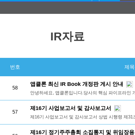
IR자료
번호
제목
앱클론 최신 IR Book 개정판 게시 안내
58
안녕하세요, 앱클론입니다.당사의 핵심 파이프라인 개발
년 최신 종합 IR Book 자료를 공유해 드립니다.이
주요 파이프라인의 임상 마일스톤과 글로벌 지식재산권
제16기 사업보고서 및 감사보고서
57
투자자 및 주주 여러분께서 당사의 기업가치를 보다 
제16기 사업보고서 및 감사보고서 상법 시행령 제31조
뉴얼하였습니다.감사합니다.
및 감사보고서와 사업보고서 첨부 문서를 아래와 같이 
업보고서 및 감사보고서 외 첨부문서 2026년 3월 
제16기 정기주주총회 소집통지 및 위임장