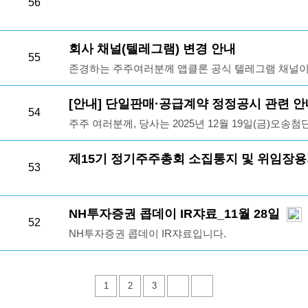
56
회사 채널(텔레그램) 변경 안내
55
존경하는 주주여러분께 앱클론 공식 텔레그램 채널이
사의 다양한 소식들을 본 채널을 통해서도 전달드릴 
다. 주소는 아래와 같습니다. 앞으로도 많은 관심과 응원 
[안내] 단일판매·공급계약 정정공시 관련 
54
@abclonipr
주주 여러분께, 당사는 2025년 12월 19일(금)
매·공급계약(단가계약)과 관련하여 정정공시를 진행
계약으로,실제 계약금액은 계약 기간 중 발주된 물량
제15기 정기주주총회 소집통지 및 위임장
53
에 따라 계약 종료 시점 기준으로 확정된 금액을 반
번 정정공시는 - 2025년 3분기 매출에는 영향을 미치
은 모두 정상적으로 이행 완료되었습니다.본 정정은 
NH투자증권 콥데이 IR쟈료_11월 28일
52
공시에 정확히 반영하기 위한 것으로,이미 수행된 거
NH투자증권 콥데이 IR쟈료입니다.
사항입니다.감사합니다.앱클론(주)
1
2
3