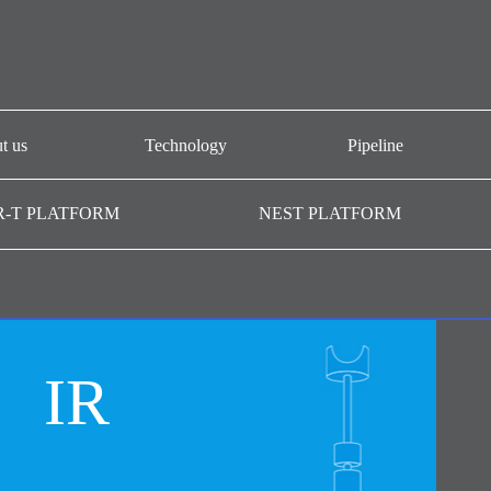
t us
Technology
Pipeline
개요
CAR-T platform
AT101
R-T PLATFORM
NEST PLATFORM
-T GMP
NEST platform
AT501
AC101
AffiMab platform
기관
AM201
AM105
IR
AM109