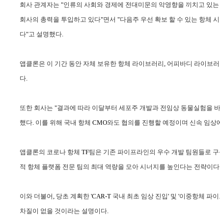
회사 관계자는
"
인류의 사회와 경제에 전대미문의 악영향을 끼치고 있는
회사의 총력을 투입하고 있다
"
면서
"
다음주 우선 확보 할 수 있는 항체
다
"
고 설명했다
.
앱클론은 이 기간 동안 자체 보유한 항체 라이브러리
,
어피바디 라이브러
다
.
또한 회사는
"
결과에 따라 이달부터 세포주 개발과 전임상 동물실험을 바
했다
.
이를 위해 국내 항체
CMO
와도 협의를 진행할 예정이며 신속 임상
앱클론의 코로나 항체
TF
팀은 기존 파이프라인의 우수 개발 팀원들로 
적 항체 플랫폼 전문 팀의 최대 역량을 모아 시너지를 높인다는 전략이다
이와 더불어
,
당초 계획한
'CAR-T
국내 최초 임상 진입
'
및
'
이중항체 파이
차질이 없을 것이라는 설명이다
.