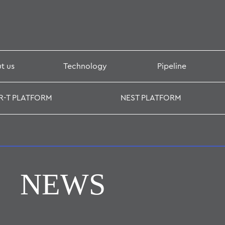
t us
Technology
Pipeline
rview
CAR-T platform
AT101
R-T PLATFORM
NEST PLATFORM
-T GMP
NEST platform
AT501
ory
AC101
AffiMab platform
aboration
AM201
AM105
NEWS
AM109