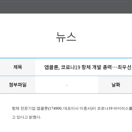
뉴스
제목
앱클론, 코로나19 항체 개발 총력…최우선
첨부파일
-
날짜
항체 전문기업 앱클론
(174900,
대표이사 이종서
)
이 코로나
19
바이러스를
고 있다고 밝혔다
.