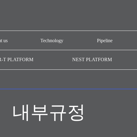
t us
Technology
Pipeline
개요
CAR-T platform
AT101
R-T PLATFORM
NEST PLATFORM
-T GMP
NEST platform
AT501
AC101
AffiMab platform
기관
AM201
AM105
내부규정
AM109