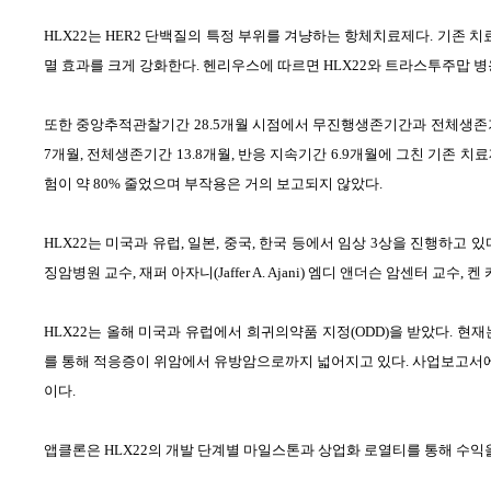
HLX22
는
HER2
단백질의 특정 부위를 겨냥하는 항체치료제다
.
기존 치
멸 효과를 크게 강화한다
.
헨리우스에 따르면
HLX22
와 트라스투주맙 
또한 중앙추적관찰기간
28.5
개월 시점에서 무진행생존기간과 전체생존
7
개월
,
전체생존기간
13.8
개월
,
반응 지속기간
6.9
개월에 그친 기존 치
험이 약
80%
줄었으며 부작용은 거의 보고되지 않았다
.
HLX22
는 미국과 유럽
,
일본
,
중국
,
한국
등에
서
임상
3
상을 진행하고 있
징암병원 교수
,
재퍼 아자니
(Jaffer A. Ajani)
엠디 앤더슨 암센터 교수
,
켄 
HLX22
는 올해 미국과 유럽에서 희귀의약품 지정
(ODD)
을 받았다
.
현재
를 통해 적응증이 위암에서 유방암으로까지 넓어지고 있다
.
사업보고서
이다
.
앱클론은
HLX22
의 개발 단계별 마일스톤과 상업화 로열티를 통해 수익