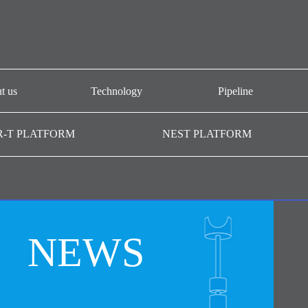
t us
Technology
Pipeline
개요
CAR-T platform
AT101
R-T PLATFORM
NEST PLATFORM
-T GMP
NEST platform
AT501
AC101
AffiMab platform
기관
AM201
AM105
NEWS
AM109