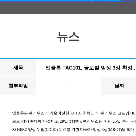
뉴스
제목
앱클론 “AC101, 글로벌 임상 3상 확장
첨부파일
-
날짜
앱클론은 헨리우스에 기술이전한
AC101
항체신약
(
헨리우스 코드명
HL
로도 영역 확대에 나섰다고
29
일 밝혔다
.
헨리우스는 지난
25
일 중간 
차
HER2
양성 위암
(G/GEJ)
치료를 위한 다국가 임상
3
상
(MRCT)
을 확대