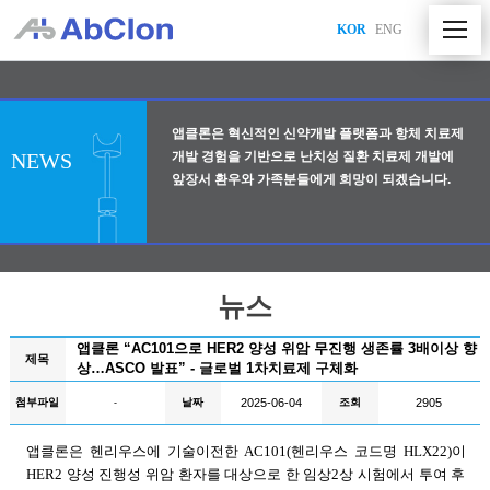
KOR
ENG
앱클론은 혁신적인 신약개발 플랫폼과 항체 치료제
NEWS
개발 경험을 기반으로 난치성 질환 치료제 개발에
앞장서
환우와 가족분들에게 희망이 되겠습니다.
뉴스
앱클론 “AC101으로 HER2 양성 위암 무진행 생존률 3배이상 향
제목
상…ASCO 발표” - 글로벌 1차치료제 구체화
첨부파일
날짜
2025-06-04
조회
2905
-
앱클론은 헨리우스에 기술이전한
AC101(
헨리우스 코드명
HLX22)
이
HER2
양성 진행성 위암 환자를 대상으로 한 임상
2
상 시험에서 투여 후