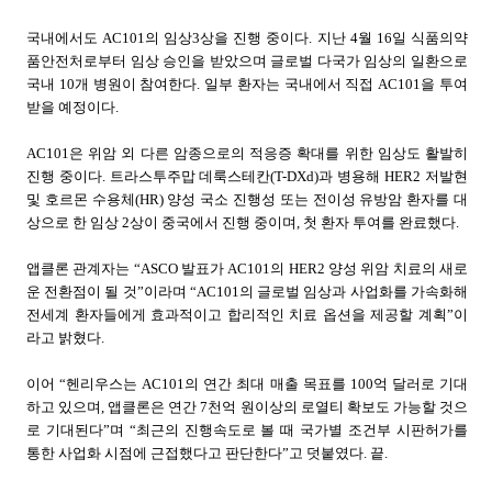
국내에서도
AC101
의 임상
3
상을 진행 중이다
.
지난
4
월
16
일 식품의약
품안전처로부터 임상 승인을 받았으며 글로벌 다국가 임상의 일환으로
국내
10
개 병원이 참여한다
.
일부 환자는 국내에서 직접
AC101
을 투여
받을 예정이다
.
AC101
은 위암 외 다른 암종으로의 적응증 확대를 위한 임상도 활발히
진행 중이다
.
트라스투주맙 데룩스테칸
(T-DXd)
과 병용해
HER2
저발현
및 호르몬 수용체
(HR)
양성 국소 진행성 또는 전이성 유방암 환자를 대
상으로 한 임상
2
상이 중국에서 진행 중이며
,
첫 환자 투여를 완료했다
.
앱클론 관계자는 “
ASCO
발표가
AC101
의
HER2
양성 위암 치료의 새로
운 전환점이 될 것”이라며 “
AC101
의 글로벌 임상과 사업화를 가속화해
전세계 환자들에게 효과적이고 합리적인 치료 옵션을 제공할 계획”이
라고 밝혔다
.
이어 “헨리우스는
AC101
의 연간 최대 매출 목표를
100
억 달러로 기대
하고 있으며
,
앱클론은 연간
7
천억 원이상의 로열티 확보도 가능할 것으
로 기대된다”며 “최근의 진행속도로 볼 때 국가별 조건부 시판허가를
통한 사업화 시점에 근접했다고 판단한다”고 덧붙였다
.
끝
.