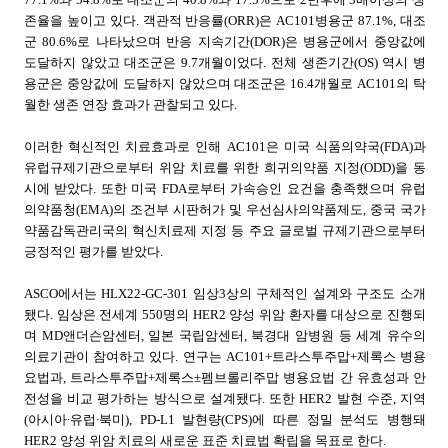
존율을 높이고 있다
.
객관적 반응률
(ORR)
은
AC101
병용군
87.1%,
대조
군
80.6%
로 나타났으며 반응 지속기간
(DOR)
은 병용군에서 중앙값에
도달하지 않았고 대조군은
9.7
개월이었다
.
전체 생존기간
(OS)
역시 병
용군은 중앙값에 도달하지 않았으며 대조군은
16.4
개월로
AC101
의 탁
월한 생존 연장 효과가 관찰되고 있다
.
이러한 혁신적인 치료효과로 인해
AC101
은 미국 식품의약국
(FDA)
과
유럽규제기관으로부터 위암 치료를 위한 희귀의약품 지정
(ODD)
을 동
시에 받았다
.
또한 미국
FDA
로부터 가속승인 요건을 충족했으며 유럽
의약품청
(EMA)
의 조건부 시판허가 및 우선심사의약품제도
,
중국 국가
약품감독관리국의 혁신치료제 지정 등 주요 글로벌 규제기관으로부터
긍정적인 평가를 받았다
.
ASCO
에서는
HLX22-GC-301
임상
3
상의 구체적인 설계와 구조도 소개
됐다
.
임상은 전세계
550
명의
HER2
양성 위암 환자를 대상으로 진행되
며
MD
앤더슨암센터
,
일본 국립암센터
,
북경대 암병원 등 세계 유수의
의료기관이 참여하고 있다
.
연구는
AC101+
트라스투주맙
+
제록스 병용
요법과
,
트라스투주맙
+
제록스±펨브롤리주맙 병용요법 간 유효성과 안
전성을 비교 평가하는 방식으로 설계됐다
.
또한
HER2
발현 수준
,
지역
(
아시아
∙
유럽
∙
북미
), PD-L1
발현량
(CPS)
에 따른 정밀 분석도 병행돼
HER2
양성 위암 치료의 새로운 표준 치료법 확립을 목표로 한다
.