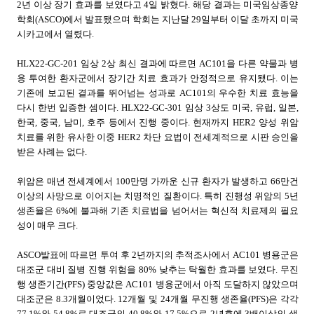
2
년 이상 장기 효과를 보였다고
4
일 밝혔다
.
해당 결과는 미국임상종양
학회
(ASCO)
에서 발표됐으며 학회는 지난달
29
일부터 이달 초까지 미국
시카고에서 열렸다
.
HLX22-GC-201
임상
2
상 최신 결과에 따르면
AC101
을 다른 약물과 병
용 투여한 환자군에서 장기간 치료 효과가 안정적으로 유지됐다
.
이는
기존에 보고된 결과를 뛰어넘는 성과로
AC101
의 우수한 치료 효능을
다시 한번 입증한 셈이다
. HLX22-GC-301
임상
3
상도 미국
,
유럽
,
일본
,
한국
,
중국
,
남미
,
호주 등에서 진행 중이다
.
현재까지
HER2
양성 위암
치료를 위한 유사한 이중
HER2
차단 요법이 전세계적으로 시판 승인을
받은 사례는 없다
.
위암은 매년 전세계에서
100
만명 가까운 신규 환자가 발생하고
66
만건
이상의 사망으로 이어지는 치명적인 질환이다
.
특히 진행성 위암의
5
년
생존율은
6%
에 불과해 기존 치료법을 넘어서는 혁신적 치료제의 필요
성이 매우 크다
.
ASCO
발표에 따르면 투여 후
2
년까지의 추적조사에서
AC101
병용군은
대조군 대비 질병 진행 위험을
80%
낮추는 탁월한 효과를 보였다
.
무진
행 생존기간
(PFS)
중앙값은
AC101
병용군에서 아직 도달하지 않았으며
대조군은
8.3
개월이었다
. 12
개월 및
24
개월 무진행 생존율
(PFS)
은 각각
77.1%
와
54.8%
로 대조군의
40.8%
와
17.5%
으로
2
년후에
3
배이상의 생