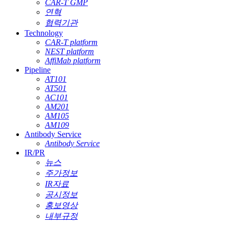
CAR-T GMP
연혁
협력기관
Technology
CAR-T platform
NEST platform
AffiMab platform
Pipeline
AT101
AT501
AC101
AM201
AM105
AM109
Antibody Service
Antibody Service
IR/PR
뉴스
주가정보
IR자료
공시정보
홍보영상
내부규정