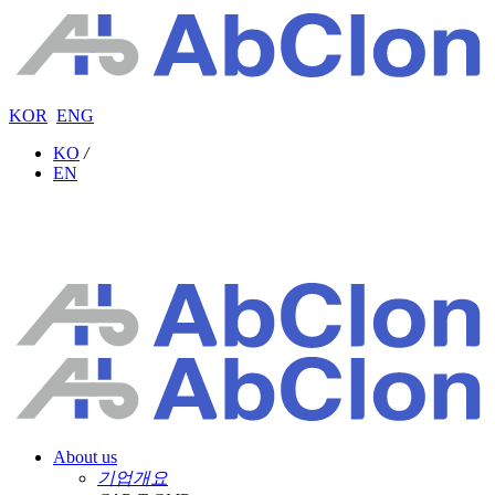
KOR
ENG
KO
/
EN
About us
기업개요