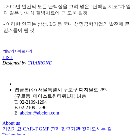
- 2015년 인간의 모든 단백질을 그려 넣은 "단백질 지도"가 암
과 같은 난치성 질병치료에 큰 도움 될것
- 이러한 연구는 삼성, LG 등 국내 생명공학기업의 발전에 큰
밑거름이 될 것
해당기사바로가기
LIST
Designed by
CHAIRONE
앱클론(주) 서울특별시 구로구 디지털로 285
(구로동, 에이스트윈타워1차) 14층
T. 02-2109-1294
F. 02-2109-1296
E.
abclon@abclon.com
About us
기업개요
CAR-T GMP
연혁
협력기관
찾아오시는 길
Technology