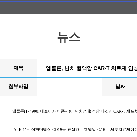
뉴스
제목
앱클론, 난치 혈액암 CAR-T 치료제 
첨부파일
-
날짜
앱클론
(174900,
대표이사 이종서
)
이 난치성 혈액암 타깃의
CAR-T
세포
‘AT101’
은 질환단백질
CD19
을 표적하는 혈액암
CAR-T
세포치료제이