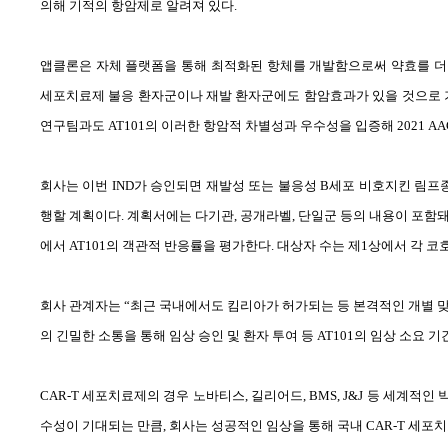
의해 기적의 항암제로 알려져 있다
.
앱클론은 자체 플랫폼을 통해 최적화된 항체를 개발함으로써 약효를 
세포치료제 불응 환자군이나 재발 환자군에도 함암효과가 있을 것으로
연구팀과도
AT101
의 이러한 항암적 차별성과 우수성을 입증해
2021 AA
회사는 이번
IND
가 승인되면 재발성 또는 불응성
B
세포 비호지킨 림프
행할 계획이다
.
계획서에는 다기관
,
공개라벨
,
단일군 등의 내용이 포함
에서
AT101
의 객관적 반응률을 평가한다
.
대상자 수는 제
1
상에서 각 코
회사 관계자는 “최근 국내에서도 킴리아가 허가되는 등 본격적인 개별 
의 긴밀한 소통을 통해 임상 승인 및 환자 투여 등
AT101
의 임상 소요 
CAR-T
세포치료제의 경우 노바티스
,
길리어드
, BMS, J&J
등 세계적인 
수성이 기대되는 만큼
,
회사는 성공적인 임상을 통해 국내
CAR-T
세포치