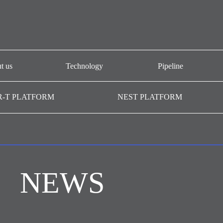
t us
Technology
Pipeline
개요
CAR-T platform
AT101
R-T PLATFORM
NEST PLATFORM
-T GMP
NEST platform
AT501
AC101
AffiMab platform
기관
AM201
AM105
NEWS
AM109