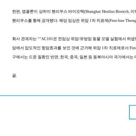
한편
,
앱클론이 상하이 헨리우스 바이오텍
(Shanghai Henlius Biotech,
이
헨리우스를 통해 공개됐다
.
해당 임상은 위암
1
차 치료제
(First-line Thera
회사 관계자는
“
“
AC101
은 전임상 위암
/
유방암 동물 모델 실험에서 허셉
암에서 압도적인 항암효과를 보인 것에 근거해 위암
1
차 치료제로서
Firs
구에서는 드문 질환인 반면
,
한국
,
중국
,
일본 등 동북아시아 국가에서는 
끝
.