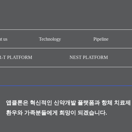
t us
Technology
Pipeline
개요
CAR-T platform
AT101
R-T PLATFORM
NEST PLATFORM
-T GMP
NEST platform
AT501
AC101
AffiMab platform
기관
AM201
AM105
앱클론은 혁신적인 신약개발 플랫폼과 항체 치료제 
AM109
환우와 가족분들에게 희망이 되겠습니다.