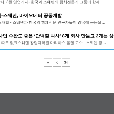
사, 8월 영업개시- 한국과 스웨덴의 항체전문가 그룹이 함께 설
 차지한다는 분석과 비교하면, 스웨덴 경제의 '발렌베리 의존도'는
장 전체 시가총액의 3분의 1에 달함- 발렌베리재단은 이 수익금
·스웨덴 양국에 각각 설립돼 내달 영업 개시- 이종서 앱클론 대
기
활동에 사용하며 스웨덴 국적 기초과학 분야 노벨상 수상자 전원
오업계 전문가들과 마티아스 울렌 스웨덴 왕립과학원 교수 등 스웨
9] 한-스웨덴, 바이오베터 공동개발
로 연구를 시작했다는 일화는 널리 알려져 있음해당기사바로가
사 '아틀라스 안티바디즈'가 지난달 말 '앱클론'을 설립했다"고
동개발 - 스웨덴과 한국의 항체전문 연구자들이 양국에 공동으로
서 국제특허를 등록하고 제품화 전 단계까지 간 것들을 상업화할
io-better 또는 슈퍼바이오시밀러) 개발에 나서- 28일 업계에
상업화되는 제품을 만들 것" 이라고 언급해당기사바로가기
 마티아스 울렌 교수(사진) 등 항체연구 분야에서 스웨덴을 대
 ] 사업 수완도 좋은 ‘단백질 박사’ 8개 회사 만들고 2개는 
 한국의 항체 전문가 그룹과 함께 항체신약개발회사 `앱클론`을
 따로 없죠스웨덴 왕립과학원 마티아스 울렌 교수 - 스웨덴 왕립
는 "삼성, 셀트리온 등이 경합중인 바이오시밀러 개발에 스웨덴과
울렌(56·생명공학과·사진) 교수는 1984년 찾아낸 단백질 ‘프로틴
경쟁대열에 뛰어듦으로써 경쟁구도에 지각변동이 예상된다"고 언
로 8000만 달러(약 900억원)를 본인과 소속 직장에 안겨준 단백
질의 매력에 푹 빠져든 건 미국과 경쟁할 수 있는 분야라고 믿기
34
000억원 이상의 막대한 자금을 확보해 적극적 연구 추진- 특허
을 복제한 바이오시밀러 제품에 대해 울렌 교수는 “오리지널 치
과 돈을 덜 들이면서 개발할 수 있다는 점에서 분명 크고 유망한