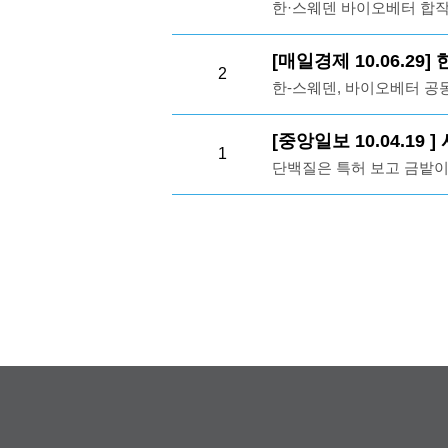
한·스웨덴 바이오베터 합작
리나라 GDP의 약 18%를
액을 합하면 스웨덴 증권시
립한 항체신약 회사가 한국
훨씬 높음해당기사바로가
을 사회공헌과 연구 지원 
표는 12일 "한국의 바이
[매일경제 10.06.2
이 발렌베리재단의 도움으
2
덴측 전문가, 스웨덴 항체회
한-스웨덴, 바이오베터 공
기
발표- 또 "이미 스웨덴에
회사를 설립하고 바이오베터(b
것"이라며 "내년 말까지 
따르면 스웨덴 왕립과학원의
[중앙일보 10.04.19
1
표하는 과학자 10여 명은
단백질은 특허 보고 금밭이
서울에 설립- 업계 관계자
과학원(KTH)의 마티아스 
한국의 항체 전문가들이 
A’는 기술이전에 따른 대가
급해당기사바로가기
질 대가- 울렌 교수가 단백
완전히 이전으로
이전으로
때문이며 연구에 필요한 2
기간이 끝난 단백질 의약품
료용 항체 의약품보다 시간
시장”이라고 평가