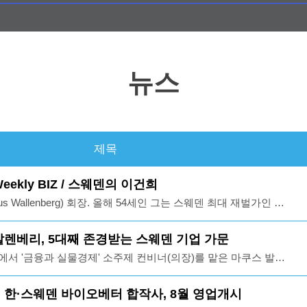
뉴스
제목
Weekly BIZ / 스웨덴의 이건희
s Wallenberg) 회장. 올해 54세인 그는 스웨덴 최대 재벌가인 발
 발렌베리 가문은 스웨덴의 대표 은행 SEB와 유럽 최대 가전업
x), 세계 최대 통신 장비 업체 에릭슨 (Ericsson), 항공·방위산업
1] 발렌베리, 5대째 존경받는 스웨덴 기업 가문
문은 매각했음), 중전기·산업장비 업체 ABB 등 19개 기업의 경영
10에서 '금융과 실물경제' 소주제 컨비너(의장)를 맡은 마쿠스 발렌
고 있으며 마르쿠스 발렌베리는 이중 SEB와 일렉트로룩스, 사
 국민의 존경을 받고 있는 발렌베리 가문을 대표하는 인물- 백색
맡고 있음- 발렌베리가(家) 기업들이 스웨덴 GDP의 30%, 스웨
업체 에릭슨,스웨덴 2위 은행 SEB,하이테크 전투기와 자동차
12] 한·스웨덴 바이오베터 합작사, 8월 영업개시
의 3분의 1이 발렌베리에서 나온다고 함. 삼성그룹 매출 이 우
대표 기업들이 발렌베리 가문에 속해 있으며 이 기업들의 시가총