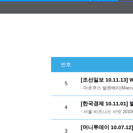
번호
[조선일보 10.11.13] 
5
- 마르쿠스 발렌베리(Marcu
렌베리 가문의 수장(首長)-
체 일렉트로룩스(Electrolu
[한국경제 10.11.0
4
체 사브(SAAB·자동차 부
- 서울 비즈니스 서밋 20
권을 직·간접적으로 행사하
베리 회장은 5대째 스웨덴
브의 회장(이사회 의장)을 
가전업체 일렉트로룩스,통신
[머니투데이 10.07.
덴 상장기업 전체 시가총액
3
생산업체 사브 등 스웨덴 