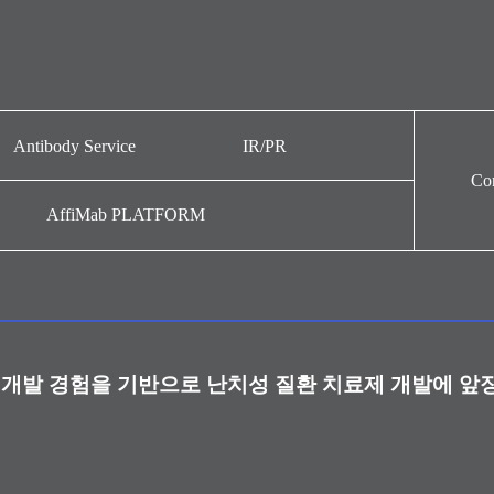
Antibody Service
IR/PR
Con
Antibody Service
뉴스
AffiMab PLATFORM
주가정보
IR자료
공시정보
홍보영상
개발 경험을 기반으로 난치성 질환 치료제 개발에 앞
내부규정