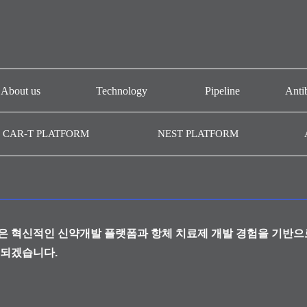
About us
Technology
Pipeline
Anti
기업개요
CAR-T platform
AT101
Antib
CAR-T PLATFORM
NEST PLATFORM
CAR-T GMP
NEST platform
AT501
연혁
AC101
AffiMab platform
협력기관
AM201
AM105
은 혁신적인 신약개발 플랫폼과 항체 치료제 개발 경험을 기반으
AM109
 되겠습니다.