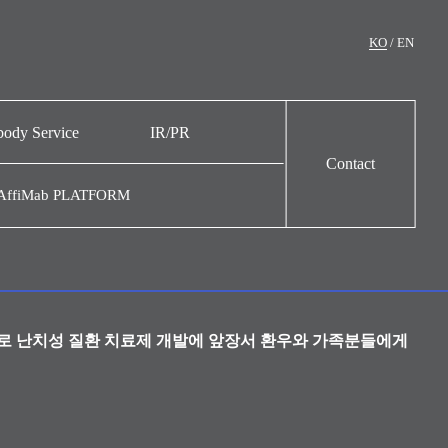
KO
/
EN
body Service
IR/PR
Contact
ody Service
뉴스
AffiMab PLATFORM
주가정보
IR자료
공시정보
홍보영상
로 난치성 질환 치료제 개발에 앞장서
환우와 가족분들에게
내부규정