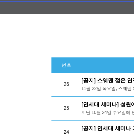
번호
[공지] 스웨덴 젊은 
26
11월 22일 목요일, 스웨덴 Swed
Research Leaders
성장할 잠재력을 지닌 젊은
[연세대 세미나] 성원
25
연구분야 발표 시작을 가
지난 10월 24일 수요일
전세계 여러 국가들과 연
진행되었습니다. 당사는 본
램으로 2001년에 시작되
인 HPA(Human Prote
[공지] 연세대 세미나
은 40세 전후의 비교적 
24
은 관련 연구자분들께서 참