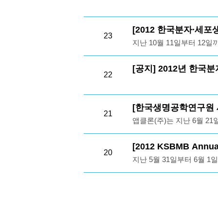
구를 수행하고 있습니다.
연세대 연구자분들의 성원
[2012 한국분자∙세
23
지난 10월 11일부터 12일
기학술대회" 전시회에 앱클
에 도움을 드리고 있는 Antibody 
[공지] 2012년 한국분
22
antibody 등 AbClon의 서
해 개발된 IHC 프리미엄 항체 
업 GenScript의 혁신
[한국생명공학연구원 
부스를 방문해주셨습니다. 
21
앱클론(주)는 지난 6월 
을 드립니다.
프로젝트인 HPA (Human 
드리고자 바이오월드시스템
[2012 KSBMB Ann
20
구에 관심이 있으신 많은
지난 5월 31일부터 6월 1일까지
참석해주신 많은 연구원분
전시회에 앱클론이 참가하
필요한 AbClon의 Antibody
contorl, 2nd antibody 
완전히 이전으로
이전으로
다음으로
완전히 다음으로
체 Atlas Antibodi
번 당사에 보내주신 고객 