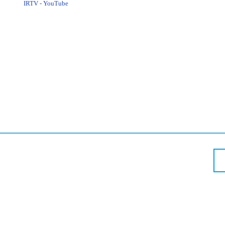
IRTV - YouTube