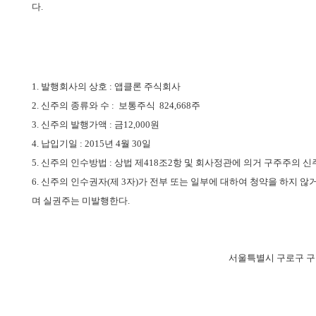
다.
1.
발행회사의 상호
:
앱클론 주식회사
2.
신주의 종류와 수
:
보통주식 824
,668
주
3.
신주의 발행가액
:
금
12,000
원
4.
납입기일
: 2015
년 4월 30일
5.
신주의 인수방법
:
상법 제
418
조
2
항 및 회사정관에 의거 구주주의 
6.
신주의 인수권자(제 3자)가 전부 또는 일부에 대하여 청약을 하지 
며 실권주는 미발행한다.
서울특별시 구로구 