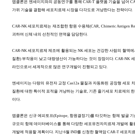
앱클론은 엔세이지와의 공동연구를 통해
CAR-T
플랫폼 기술을 넘어
C
가위 기술을 결합해 세포치료제 시장을 다각도로 겨냥한다는 전략이다
.
CAR-NK
세포치료제는 재조합한 항원 수용체
(CAR, Chimeric Antigen Re
괴하며 신체 내의 선천적인 면역을 담당한다
.
CAR-NK
세포치료제 제조에 활용되는
NK
세포는 건강한 사람의 혈액에
질환
)
부작용이 낮고 대량생산이 가능하다는 것이 장점이다
. CAR-NK
세
라인으로서 세계적으로 많은 연구개발이 진행되고 있다
.
엔세이지는 다량의 유전자 교정
Cas12a
물질과 자동화된 공장형 세포 
질환에 대한 특이적 표적을 겨냥하는 기술로
,
기존 줄기세포 치료제의 한
이다
.
앱클론은 신규 에피토프
(Epitope,
항원결정기
)
를 타깃하는 항체 발굴 
규모의 항체 데이터베이스를 통해 다양한 세포유전자치료제 개발에 활용
개발에 적용할 계획이다
.
지난
6
월
IND
를 신청한 혈액암
CAR-T
세포치