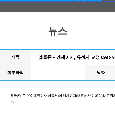
뉴스
제목
앱클론 – 엔세이지, 유전자 교정 CAR-
첨부파일
-
날짜
앱클론
(174900,
대표이사 이종서
)
이 엔세이지
(
대표이사 이봉희
)
와 유전
다
.