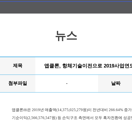
뉴스
제목
앱클론, 항체기술이전으로 2019사업연
첨부파일
-
날짜
앱클론㈜은
2019
년 매출액
(14,375,025,279
원
)
이 전년대비
266.64%
증가
기순이익
(2,566,576,547
원
)
등 손익구조 측면에서 모두 흑자전환에 성공