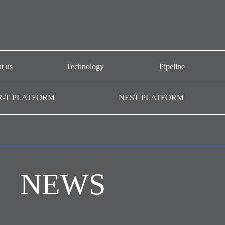
t us
Technology
Pipeline
개요
CAR-T platform
AT101
R-T PLATFORM
NEST PLATFORM
-T GMP
NEST platform
AT501
AC101
AffiMab platform
기관
AM201
AM105
NEWS
AM109