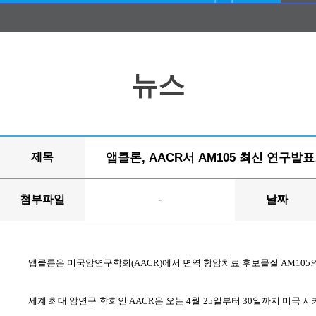
뉴스
제목
앱클론, AACR서 AM105 최신 연구
첨부파일
-
날짜
앱클론은 미국암연구학회
(AACR)
에서 면역 항암치료 후보물질
AM105
세계 최대 암연구 학회인
AACR
은 오는
4
월
25
일부터
30
일까지 미국 시