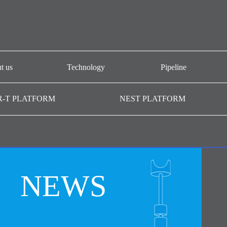
t us
Technology
Pipeline
개요
CAR-T platform
AT101
R-T PLATFORM
NEST PLATFORM
-T GMP
NEST platform
AT501
AC101
AffiMab platform
기관
AM201
AM105
NEWS
AM109