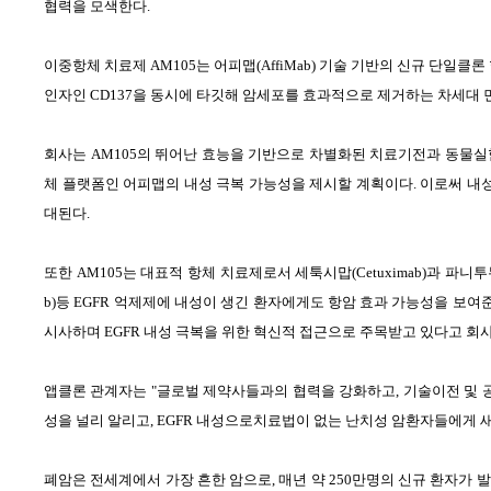
협력을 모색한다
.
이중항체 치료제
AM105
는 어피맵
(AffiMab)
기술 기반의 신규 단일클론
인자인
CD137
을 동시에 타깃해 암세포를 효과적으로 제거하는 차세대 
회사는
AM105
의 뛰어난 효능을 기반으로 차별화된 치료기전과 동물실
체 플랫폼인 어피맵의 내성 극복 가능성을 제시할 계획이다
.
이로써 내성
대된다
.
또한
AM105
는 대표적 항체 치료제로서 세툭시맙
(Cetuximab)
과 파니투
b)
등
EGFR
억제제에 내성이 생긴 환자에게도 항암 효과 가능성을 보여
시사하며
EGFR
내성 극복을 위한 혁신적 접근으로 주목받고 있다고 회
앱클론 관계자는
"
글로벌 제약사들과의 협력을 강화하고
,
기술이전 및 
성을 널리 알리고
, EGFR
내성으로치료법이 없는 난치성 암환자들에게 새
폐암은 전세계에서 가장 흔한 암으로
,
매년 약
250
만명의 신규 환자가 발