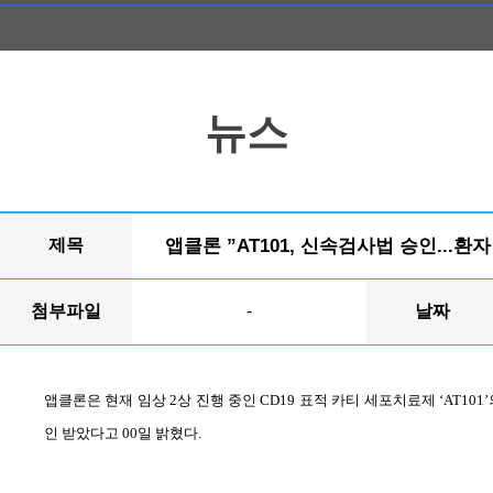
뉴스
제목
앱클론 ”AT101, 신속검사법 승인...환
첨부파일
-
날짜
앱클론은 현재 임상
2
상 진행 중인
CD19
표적 카티 세포치료제
‘AT101’
인 받았다고
00
일 밝혔다
.