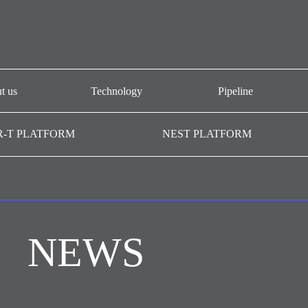
t us
Technology
Pipeline
개요
CAR-T platform
AT101
R-T PLATFORM
NEST PLATFORM
-T GMP
NEST platform
AT501
AC101
AffiMab platform
기관
AM201
AM105
NEWS
AM109