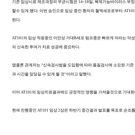
기존 임상시료 제조과정의 무균시험은
14~18
일
,
복제가능바이러스 부
할수 있게 됐다
.
이번 승인으로 임상 중인 환자의 혈액세포로부터
AT10
된다
.
AT101
의 임상 적응증인 미만성 거대
B
세포 림프종은 빠르게 자라는 악
의 신속한 투여가 치료 성공에 중요하다
.
앱클론 관계자는
“
신속검사법을 도입함에 따라 품질검사에 소요된 기존
과 시간을 앞당길 수 있게 될 것
“
이라고 말했다
.
이어
AT101
의 임상치료결과에도 긍정적인 영향을 가져올것으로 기대된
현재 진행중인
AT101
임상
2
상은 하반기 중간결과 발표를 목표로 순조