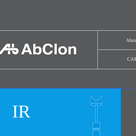
Abou
Over
CA
CAR
Histo
Colla
IR