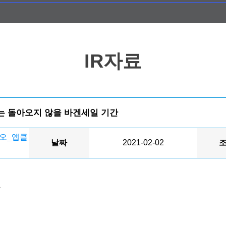
IR자료
는 돌아오지 않을 바겐세일 기간
오_앱클
날짜
2021-02-02
간