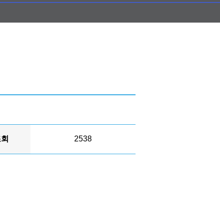
조회
2538