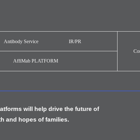
Antibody Service
IR/PR
Con
Antibody Service
News
AffiMab PLATFORM
Stock
IR
Information
forms will help drive the future of
h and hopes of families.