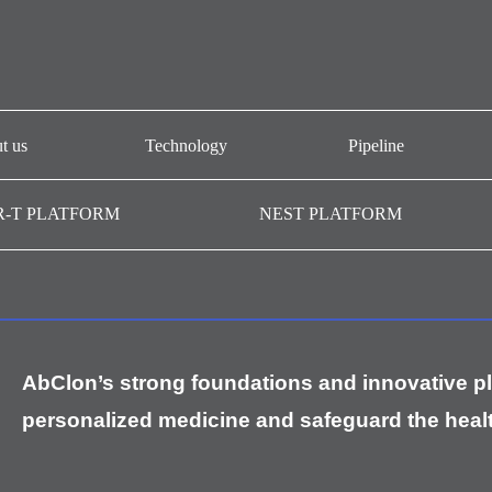
t us
Technology
Pipeline
view
CAR-T platform
AT101
R-T PLATFORM
NEST PLATFORM
-T GMP
NEST platform
AT501
ry
AC101
AffiMab platform
boration
AM201
AM105
AbClon’s strong foundations and innovative plat
AM109
personalized medicine and safeguard the healt