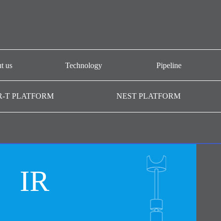
t us
Technology
Pipeline
개요
CAR-T platform
AT101
R-T PLATFORM
NEST PLATFORM
-T GMP
NEST platform
AT501
AC101
AffiMab platform
기관
AM201
AM105
IR
AM109