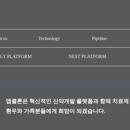
t us
Technology
Pipeline
개요
CAR-T platform
AT101
R-T PLATFORM
NEST PLATFORM
-T GMP
NEST platform
AT501
AC101
AffiMab platform
기관
AM201
AM105
앱클론은 혁신적인 신약개발 플랫폼과 항체 치료제 
AM109
환우와 가족분들에게 희망이 되겠습니다.