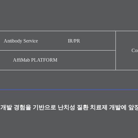
Antibody Service
IR/PR
Con
Antibody Service
뉴스
AffiMab PLATFORM
주가정보
IR자료
공시정보
홍보영상
개발 경험을 기반으로 난치성 질환 치료제 개발에 앞
내부규정