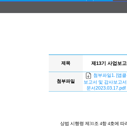
제목
제13기 사업보
첨부파일1. [앱
첨부파일
보고서 및 감사보고서
문서2023.03.17.pdf 
상법 시행령 제
31
조
4
항
4
호에 따