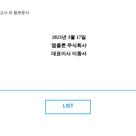
고서 외 첨부문서
2023
년
3
월
17
일
앱클론 주식회사
대표이사 이종서
LIST